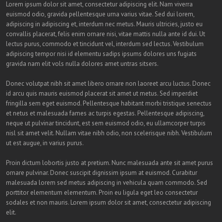
Lorem ipsum dolor sit amet, consectetur adipiscing elit. Nam viverra
euismod odio, gravida pellentesque urna varius vitae. Sed dui lorem,
adipiscing in adipiscing et, interdum nec metus. Mauris ultricies, justo eu
convallis placerat, felis enim ornare nisi, vitae mattis nulla ante id dui. Ut
lectus purus, commodo et tincidunt vel, interdum sed lectus. Vestibulum
adipiscing tempor nisi id elementu sadips ipsums dolores uns fugiats
gravida nam elit vols nulla dolores amet untras sitsers.
Donec volutpat nibh sit amet libero ornare non laoreet arcu luctus. Donec
id arcu quis mauris euismod placerat sit amet ut metus. Sed imperdiet
fringilla sem eget euismod. Pellentesque habitant morbi tristique senectus
et netus et malesuada fames ac turpis egestas. Pellentesque adipiscing,
neque ut pulvinar tincidunt, est sem euismod odio, eu ullamcorper turpis
nisl sit amet velit. Nullam vitae nibh odio, non scelerisque nibh. Vestibulum
ut est augue, in varius purus.
Proin dictum lobortis justo at pretium. Nunc malesuada ante sit amet purus
ornare pulvinar. Donec suscipit dignissim ipsum at euismod. Curabitur
malesuada lorem sed metus adipiscing in vehicula quam commodo. Sed
porttitor elementum elementum. Proin eu ligula eget leo consectetur
sodales et non mauris. Lorem ipsum dolor sit amet, consectetur adipiscing
elit.