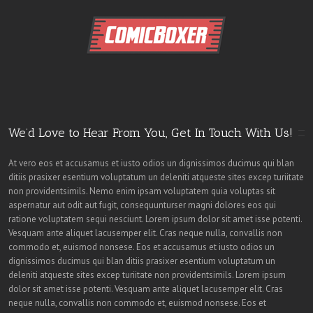
We’d Love to Hear From You, Get In Touch With Us!
At vero eos et accusamus et iusto odios un dignissimos ducimus qui blan
ditiis prasixer esentium voluptatum un deleniti atqueste sites excep turiitate
non providentsimils. Nemo enim ipsam voluptatem quia voluptas sit
aspernatur aut odit aut fugit, consequunturser magni dolores eos qui
ratione voluptatem sequi nesciunt. Lorem ipsum dolor sit amet isse potenti.
Vesquam ante aliquet lacusemper elit. Cras neque nulla, convallis non
commodo et, euismod nonsese. Eos et accusamus et iusto odios un
dignissimos ducimus qui blan ditiis prasixer esentium voluptatum un
deleniti atqueste sites excep turiitate non providentsimils. Lorem ipsum
dolor sit amet isse potenti. Vesquam ante aliquet lacusemper elit. Cras
neque nulla, convallis non commodo et, euismod nonsese. Eos et